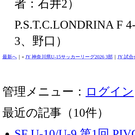
者：石井2）
P.S.T.C.LONDRINA
3、野口）
最新へ
｜«
JY 神奈川県U-15サッカーリーグ2026 3部
｜
JY 試
管理メニュー：
ログイン
最近の記事（10件）
SF U-10/U-9 第1回 P