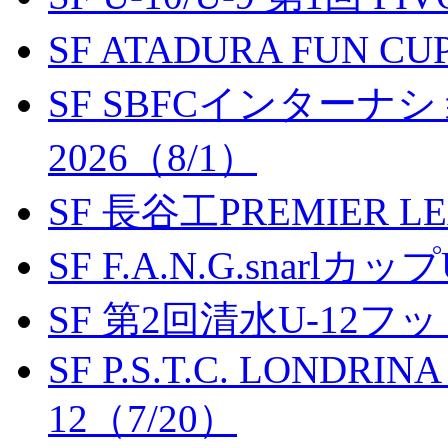
SF ATADURA FUN CU
SF SBFCインター
2026（8/1）
SF 長谷工PREMIER LEA
SF F.A.N.G.snarlカップ
SF 第2回清水U-12
SF P.S.T.C. LONDRIN
12（7/20）