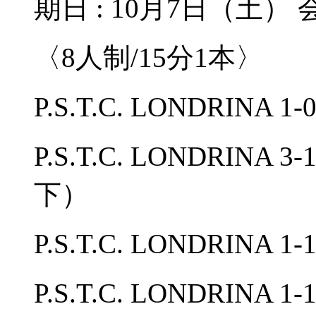
期日 : 10月7日（土）
〈8人制/15分1本〉
P.S.T.C. LONDRINA
P.S.T.C. LONDRIN
下）
P.S.T.C. LONDRIN
P.S.T.C. LONDRINA