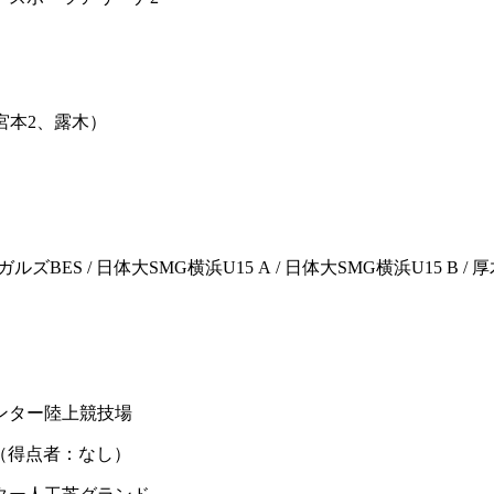
ウィンズ（得点者：宮本2、露木）
ルズBES / 日体大SMG横浜U15 A / 日体大SMG横浜U15 B / 厚木
センター陸上競技場
BES（得点者：なし）