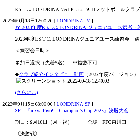
P.S.T.C. LONDRINA VALE 3-2 SCHフットボー
2023年9月18日12:00:20 [
LONDRINA JY
]
JY 2023年度P.S.T.C. LONDRINA ジュニアユース選考
2023年度P.S.T.C. LONDRINAジュニアユース練習会・
＜練習会日時＞
参加日選択（先着5名） ※複数不可
◆
クラブ紹介インタビュー動画
（2022年度バージョン）
(さらに…)
2023年9月15日08:00:00 [
LONDRINA SF
]
SF 『rexva Pivo! Jr.Champion’s Cup 2023』決勝大会
期日：9月18日（月・祝） 会場：FFC東川口
《決勝戦》