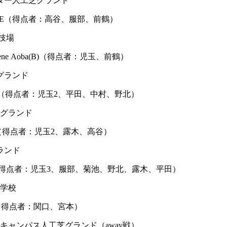
ンター人工芝グランド
AMA FIORE（得点者：高谷、服部、前鶴）
技場
 Biene Aoba(B)（得点者：児玉、前鶴）
グランド
ードU-14（得点者：児玉2、平田、中村、野北）
上グランド
浜U15A（得点者：児玉2、露木、高谷）
ランド
横浜U15A（得点者：児玉3、服部、菊池、野北、露木、平田）
中学校
U-14（得点者：関口、宮本）
キャンパス人工芝グランド（away戦）