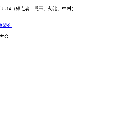
ルクラブ U-14（得点者：児玉、菊池、中村）
・練習会
選考会