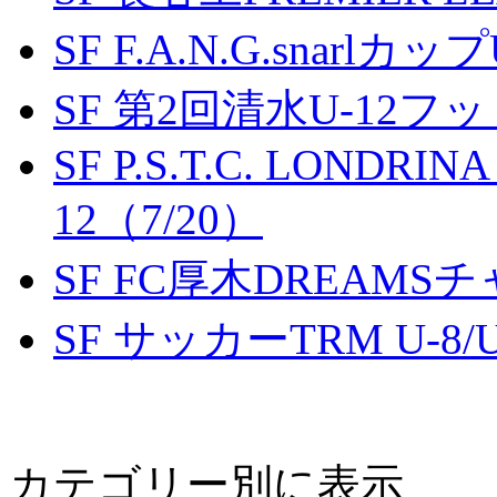
SF F.A.N.G.snarlカップ
SF 第2回清水U-12
SF P.S.T.C. LONDRIN
12（7/20）
SF FC厚木DREAMS
SF サッカーTRM U-8/U
カテゴリー別に表示