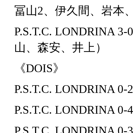
冨山2、伊久間、岩本
P.S.T.C. LONDRINA
山、森安、井上）
《DOIS》
P.S.T.C. LONDRIN
P.S.T.C. LONDRINA 
P.S.T.C. LONDRINA 