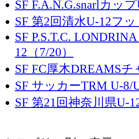
SF F.A.N.G.snarlカップ
SF 第2回清水U-12
SF P.S.T.C. LONDRIN
12（7/20）
SF FC厚木DREAMS
SF サッカーTRM U-8/U
SF 第21回神奈川県U