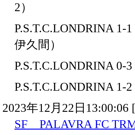
2）
P.S.T.C.LONDRINA 
伊久間）
P.S.T.C.LONDRINA
P.S.T.C.LONDRINA
2023年12月22日13:00:06 
SF PALAVRA FC TR