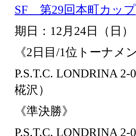
SF 第29回本町カップ
期日：12月24日（
《2日目/1位トーナメン
P.S.T.C. LONDRIN
椛沢）
《準決勝》
P.S.T.C. LONDRIN