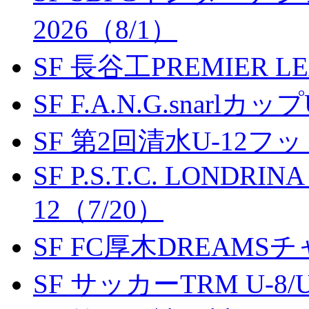
2026（8/1）
SF 長谷工PREMIER LEA
SF F.A.N.G.snarlカップ
SF 第2回清水U-12
SF P.S.T.C. LONDRIN
12（7/20）
SF FC厚木DREAMS
SF サッカーTRM U-8/U