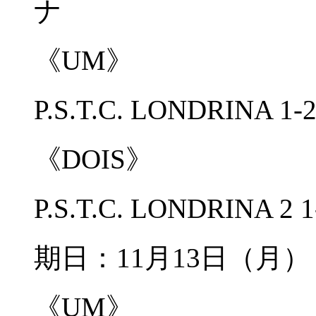
ナ
《UM》
P.S.T.C. LONDRINA 
《DOIS》
P.S.T.C. LONDRINA 2
期日：11月13日（
《UM》