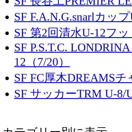
SF 長谷工PREMIER LEA
SF F.A.N.G.snarlカップ
SF 第2回清水U-12
SF P.S.T.C. LONDRIN
12（7/20）
SF FC厚木DREAMS
SF サッカーTRM U-8/U