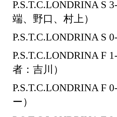
P.S.T.C.LONDRINA
端、野口、村上）
P.S.T.C.LONDRINA
P.S.T.C.LONDRIN
者：吉川）
P.S.T.C.LONDRINA
ー）