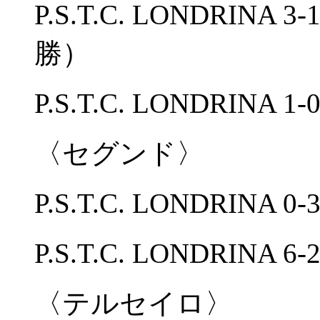
P.S.T.C. LONDRI
勝）
P.S.T.C. LONDRINA 1
〈セグンド〉
P.S.T.C. LONDRI
P.S.T.C. LONDRIN
〈テルセイロ〉