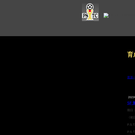
育
最新
月別
2023
SF
期日
《初
P.S
P.S