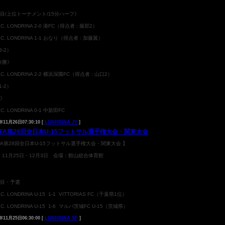
日目/上位トーナメント/15分ハーフ》
T.C. LONDRINA 2-0 港FC（得点者 : 服部2）
T.C. LONDRINA 1-1 おなり（得点者 : 加藤翼）
3-2）
決勝》
T.C. LONDRINA 2-2 横浜深園FC（得点者 : 山口2）
1-2）
決》
T.C. LONDRINA 0-1 中新田FC
年11月26日07:30:10 [
LONDRINA JY
]
 JFA第29回全日本U-15フットサル選手権大会・関東大会
FA第28回全日本U-15フットサル選手権大会・関東大会 】
：11月25日・12月3日 会場：館山総合体育館
日目・予選
T.C. LONDRINA U-15 1-1 VITTORIAS FC（千葉県1位）
T.C. LONDRINA U-15 1-6 マルバ茨城FC U-15（茨城県）
年11月25日06:30:00 [
LONDRINA SF
]