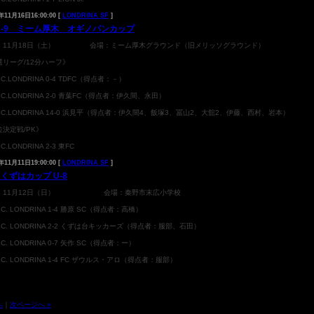
年11月16日16:00:00 [
LONDRINA SF
]
 U-9 ミーム厚木 オギノパンカップ
：11月18日（土） 会場：ミーム厚木グラウンド（旧メリッソグラウンド）
選リーグ/12分ハーフ》
T.C.LONDRINA 0-4 TDFC（得点者：－）
.T.C.LONDRINA 2-0 青葉FC（得点者：伊久間、永田）
.T.C.LONDRINA 14-0 浜見平（得点者：伊久間4、飯塚3、冨山2、大舘2、伊藤、西村、岩本）
位決定戦/PK》
T.C.LONDRINA 2-3 東FC
年11月11日19:00:00 [
LONDRINA SF
]
 くずはカップ U-8
：11月12日（日） 会場：秦野市末広小学校
.T.C. LONDRINA 1-4 勝原 SC（得点者：高橋）
.T.C. LONDRINA 2-2 くずは台キッカーズ（得点者：服部、石田）
T.C. LONDRINA 0-7 矢作 SC（得点者：ー）
.T.C. LONDRINA 1-4 FC ザウルス・アロ（得点者：服部）
へ
｜
次ページへ »