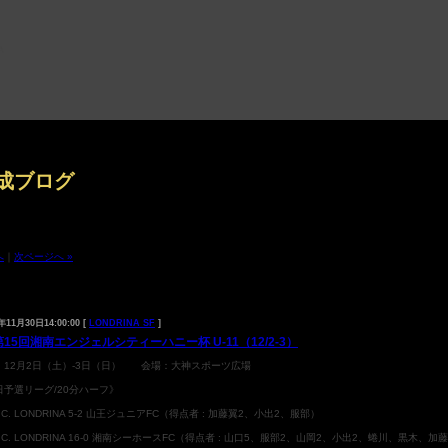
成ブログ
へ
｜
次ページへ »
2023年11月
：
年11月30日14:00:00 [
LONDRINA SF
]
 第15回湘南エンジェルシティーハニー杯 U-11（12/2-3）
：12月2日（土）-3日（日） 会場：大神スポーツ広場
日予選リーグ/20分ハーフ》
.T.C. LONDRINA 5-2 山王ジュニアFC（得点者 : 加藤翼2、小出2、服部）
.T.C. LONDRINA 16-0 湘南シーホースFC（得点者 : 山口5、服部2、山岡2、小出2、蜷川、黒木、加