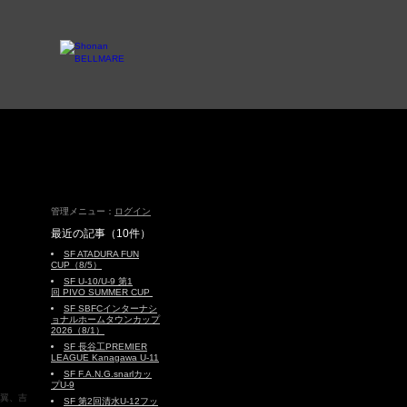
管理メニュー：
ログイン
最近の記事（10件）
SF ATADURA FUN
CUP（8/5）
SF U-10/U-9 第1
回 PIVO SUMMER CUP
SF SBFCインターナシ
ョナルホームタウンカップ
2026（8/1）
SF 長谷工PREMIER
LEAGUE Kanagawa U-11
SF F.A.N.G.snarlカッ
プU-9
藤翼、吉
SF 第2回清水U-12フッ