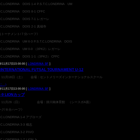
T.C.LONDRINA DOIS 1-4 P.S.T.C.LONDRINA UM
T.C.LONDRINA DOIS 8-1 CFFC
T.C.LONDRINA DOIS 7-1 レガーレ
T.C.LONDRINA DOIS 2-1 真福寺
位トーナメント/７分ハーフ》
T.C.LONDRINA UM 6-3 P.S.T.C.LONDRINA DOIS
T.C.LONDRINA UM 0-0 （3PK2）レガーレ
T.C.LONDRINA DOIS 1-1（3PK2） CFFC
年11月17日15:00:00 [
LONDRINA SF
]
INTERNATIONAL FUTSAL TOURNAMENT U-12
：11月18日（土） 会場：セントメリーズインターナショナルスクール
に…)
年11月17日13:00:00 [
LONDRINA SF
]
U-9 LIONカップ
：11月26（日） 会場：掛川南体育館 （シースポA面）
ーグ/８分ハーフ》
T.C.LONDRINA 1-4 アブローズ
T.C.LONDRINA 3-3 積志
T.C.LONDRINA 3-2 PIVO
.C.LONDRINA 1-7 LION Jr.