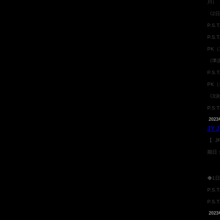
川）
《2
P.S.
P.S.
PK（
《準
P.S.
PK（
《3
P.S.
2023
JY
【 J
期日
◆1
P.S.
P.S.
2023