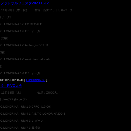
 フットサルフェスタ2023 U-12
：11月23日（木・祝） 会場：所沢フットサルパーク
選リーグ》
T.C. LONDRINA 3-0 FC REGALO
T.C. LONDRINA 1-2 F.S. オーガ
々決勝》
.C. LONDRINA 2-0 Ambrogio FC U11
決勝》
.C. LONDRINA 2-0 estrio football club
勝》
T.C. LONDRINA 3-2 F.S. オーガ
年11月22日12:45:46 [
LONDRINA SF
]
U-9 PIVO大会
：11月23日（木） 会場：ZUCC大井
選リーグ/７分ハーフ》
T.C.LONDRINA UM 1-0 CFFC（10:00）
T.C.LONDRINA UM 4-1 P.S.T.C.LONDRINA DOIS
T.C.LONDRINA UM 0-3 レガーレ
T.C.LONDRINA UM 7-3 真福寺