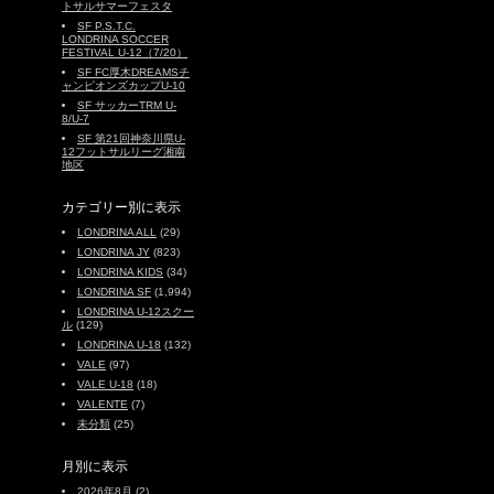
トサルサマーフェスタ
SF P.S.T.C.
LONDRINA SOCCER
FESTIVAL U-12（7/20）
SF FC厚木DREAMSチ
ャンピオンズカップU-10
SF サッカーTRM U-
8/U-7
SF 第21回神奈川県U-
12フットサルリーグ湘南
地区
カテゴリー別に表示
LONDRINA ALL
(29)
LONDRINA JY
(823)
LONDRINA KIDS
(34)
LONDRINA SF
(1,994)
LONDRINA U-12スクー
ル
(129)
LONDRINA U-18
(132)
VALE
(97)
VALE U-18
(18)
VALENTE
(7)
未分類
(25)
月別に表示
2026年8月
(2)