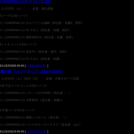
LONDRINA CUP U-12（11/25）
：11月25日（土） 会場：旭丘高校
選リーグ/12分ハーフ》
.T.C. LONDRINA 3-0 カルペソール湘南（得点者：佐藤2、雨宮）
T.C. LONDRINA 2-0 FC C.E.L（得点者：佐藤、根岸）
.T.C. LONDRINA 2-0 秦野本町SS（得点者：佐藤、前田）
勝トーナメント/15分ハーフ》
.T.C. LONDRINA 2-0 花水FC（得点者：椛沢、前田）
T.C. LONDRINA 1-4 FC C.E.L（得点者：佐藤）
年11月25日06:00:00 [
LONDRINA SF
]
第29回 アルファカップ（11/25-11/26）
：11月25日（土）-26日（日） 会場：大神スポーツ広場
日目/下位トーナメント/15分ハーフ》
.T.C. LONDRINA 0-5 バティーSC中和田（得点者：－）
.T.C. LONDRINA 3-0 大野原FC（得点者：加藤3）
日/予選リーグ/20分ハーフ》
.T.C. LONDRINA 0-4 湘南シーホース（得点者 : －）
.T.C. LONDRINA 1-6 ハリマオサッカークラブ（得点者 : 山口）
年11月23日19:00:00 [
LONDRINA SF
]