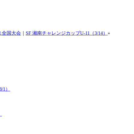
ス全国大会
｜
SF 湘南チャレンジカップU-11（3/14）
»
/1）
）