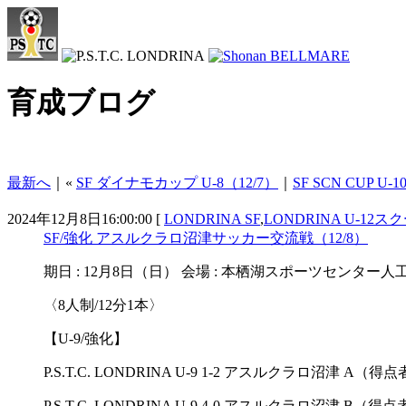
育成ブログ
最新へ
｜«
SF ダイナモカップ U-8（12/7）
｜
SF SCN CUP U-1
2024年12月8日16:00:00 [
LONDRINA SF
,
LONDRINA U-12ス
SF/強化 アスルクラロ沼津サッカー交流戦（12/8）
期日 : 12月8日（日） 会場 : 本栖湖スポーツセンター
〈8人制/12分1本〉
【U-9/強化】
P.S.T.C. LONDRINA U-9 1-2 アスルクラロ沼津 A（
P.S.T.C. LONDRINA U-9 4-0 アスルクラロ沼津 B