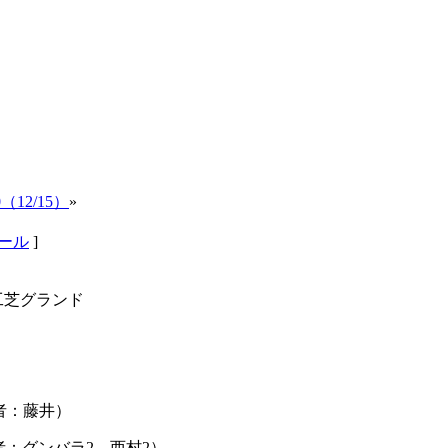
0（12/15）
»
クール
]
人工芝グランド
得点者：藤井）
（得点者：グンバラ2、西村2）