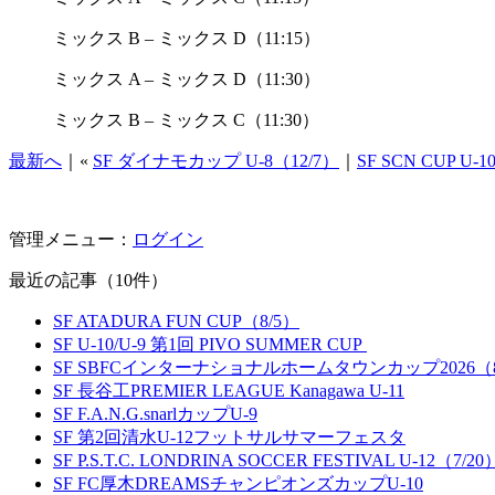
ミックス B – ミックス D（11:15）
ミックス A – ミックス D（11:30）
ミックス B – ミックス C（11:30）
最新へ
｜«
SF ダイナモカップ U-8（12/7）
｜
SF SCN CUP U-1
管理メニュー：
ログイン
最近の記事（10件）
SF ATADURA FUN CUP（8/5）
SF U-10/U-9 第1回 PIVO SUMMER CUP
SF SBFCインターナショナルホームタウンカップ2026（8
SF 長谷工PREMIER LEAGUE Kanagawa U-11
SF F.A.N.G.snarlカップU-9
SF 第2回清水U-12フットサルサマーフェスタ
SF P.S.T.C. LONDRINA SOCCER FESTIVAL U-12（7/20
SF FC厚木DREAMSチャンピオンズカップU-10