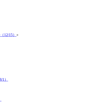
0（12/15）
»
/1）
）