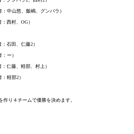
 A（得点者：中山悠、飯嶋、グンバラ）
（得点者：西村、OG）
（得点者：石田、仁藤2）
得点者：ー）
B（得点者：仁藤、軽部、村上）
得点者：軽部2）
チームを作り４チームで優勝を決めます。