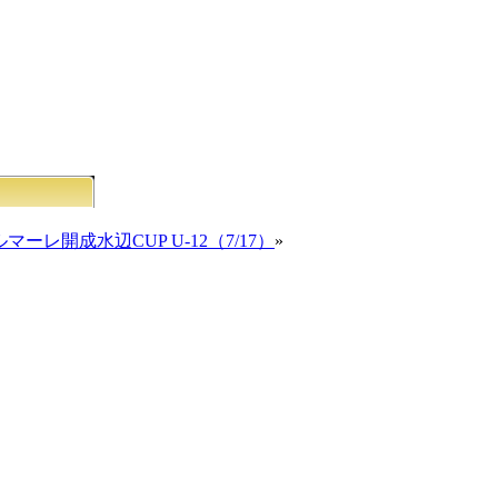
マーレ開成水辺CUP U-12（7/17）
»