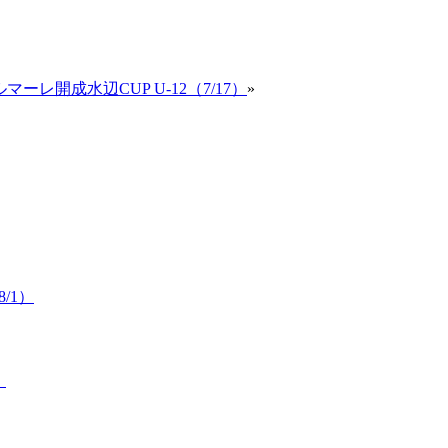
マーレ開成水辺CUP U-12（7/17）
»
/1）
）