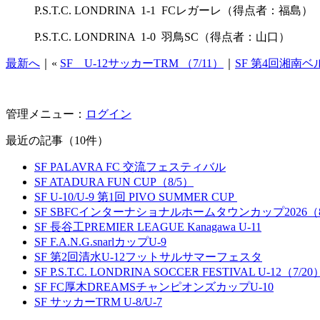
P.S.T.C. LONDRINA 1-1 FCレガーレ（得点者：福島）
P.S.T.C. LONDRINA 1-0 羽鳥SC（得点者：山口）
最新へ
｜«
SF U-12サッカーTRM （7/11）
｜
SF 第4回湘南ベル
管理メニュー：
ログイン
最近の記事（10件）
SF PALAVRA FC 交流フェスティバル
SF ATADURA FUN CUP（8/5）
SF U-10/U-9 第1回 PIVO SUMMER CUP
SF SBFCインターナショナルホームタウンカップ2026（8
SF 長谷工PREMIER LEAGUE Kanagawa U-11
SF F.A.N.G.snarlカップU-9
SF 第2回清水U-12フットサルサマーフェスタ
SF P.S.T.C. LONDRINA SOCCER FESTIVAL U-12（7/20
SF FC厚木DREAMSチャンピオンズカップU-10
SF サッカーTRM U-8/U-7