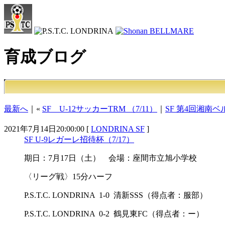
育成ブログ
最新へ
｜«
SF U-12サッカーTRM （7/11）
｜
SF 第4回湘南ベル
2021年7月14日20:00:00 [
LONDRINA SF
]
SF U-9レガーレ招待杯（7/17）
期日：7月17日（土） 会場：座間市立旭小学校
〈リーグ戦〉15分ハーフ
P.S.T.C. LONDRINA 1-0 清新SSS（得点者：服部）
P.S.T.C. LONDRINA 0-2 鶴見東FC（得点者：ー）