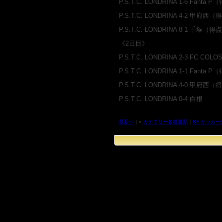
P.S.T.C. LONDRINA 1-6 Fan
P.S.T.C. LONDRINA 4-2
P.S.T.C. LONDRINA 8-1
《2日目》
P.S.T.C. LONDRINA 2-3 FC
P.S.T.C. LONDRINA 1-1 Fant
P.S.T.C. LONDRINA 4-0 
P.S.T.C. LONDRINA 0-4 白根
最新へ
｜«
カテゴリー各種書類
｜
SF サッカー交