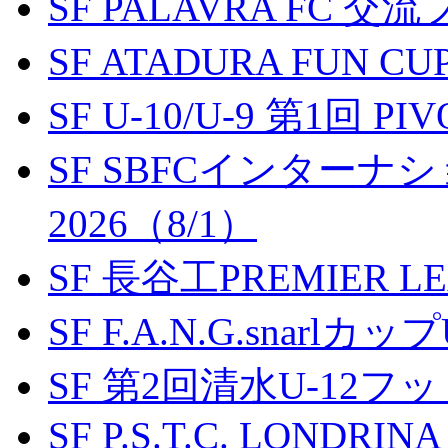
SF PALAVRA FC 
SF ATADURA FUN CU
SF U-10/U-9 第1回 P
SF SBFCインター
2026（8/1）
SF 長谷工PREMIER LEA
SF F.A.N.G.snarlカップ
SF 第2回清水U-12
SF P.S.T.C. LONDRIN