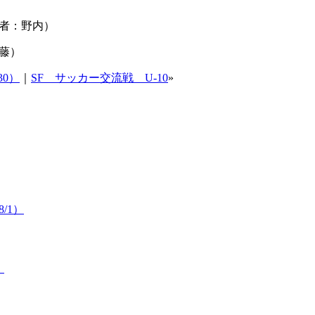
（得点者：野内）
佐藤）
30）
｜
SF サッカー交流戦 U-10
»
/1）
）