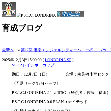
育成ブログ
最新へ
｜«
第17回 湘南エンジェルシティーハニー杯（11/29・
2025年12月3日15:00:00 [
LONDRINA SF
]
SF AZレインボーカップ
期日：12月7日（日） 会場：南足柄体育センタ
《予選リーグ/13分ハーフ》
P.S.T.C.LONDRINA 2-1 大道SC （得点者：佐藤、福田）
P.S.T.C.LONDRINA 0-0 ELANユナイテッド
《決勝トーナメント/13分ハーフ》