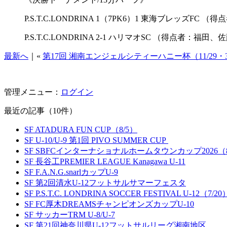
P.S.T.C.LONDRINA 1（7PK6）1 東海ブレッズFC 
P.S.T.C.LONDRINA 2-1 ハリマオSC （得点者：福田、
最新へ
｜«
第17回 湘南エンジェルシティーハニー杯（11/29・
管理メニュー：
ログイン
最近の記事（10件）
SF ATADURA FUN CUP（8/5）
SF U-10/U-9 第1回 PIVO SUMMER CUP
SF SBFCインターナショナルホームタウンカップ2026（8
SF 長谷工PREMIER LEAGUE Kanagawa U-11
SF F.A.N.G.snarlカップU-9
SF 第2回清水U-12フットサルサマーフェスタ
SF P.S.T.C. LONDRINA SOCCER FESTIVAL U-12（7/20
SF FC厚木DREAMSチャンピオンズカップU-10
SF サッカーTRM U-8/U-7
SF 第21回神奈川県U-12フットサルリーグ湘南地区