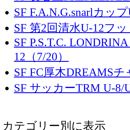
SF F.A.N.G.snarlカップ
SF 第2回清水U-12
SF P.S.T.C. LONDRIN
12（7/20）
SF FC厚木DREAMS
SF サッカーTRM U-8/U
カテゴリー別に表示