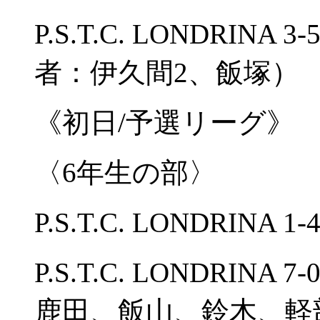
P.S.T.C. LONDRI
者：伊久間2、飯塚）
《初日/予選リーグ》
〈6年生の部〉
P.S.T.C. LONDRIN
P.S.T.C. LONDRI
鹿田、飯山、鈴木、軽