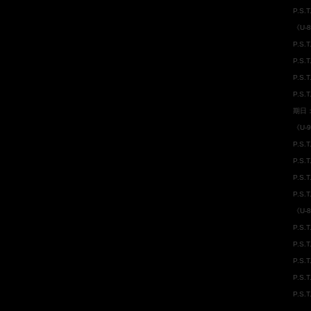
P.S
《U-
P.S.
P.S.
P.S
P.S
期日
《U-
P.S
P.S.
P.S.
P.S
《U-
P.S.
P.S.
P.S
P.S.
P.S.