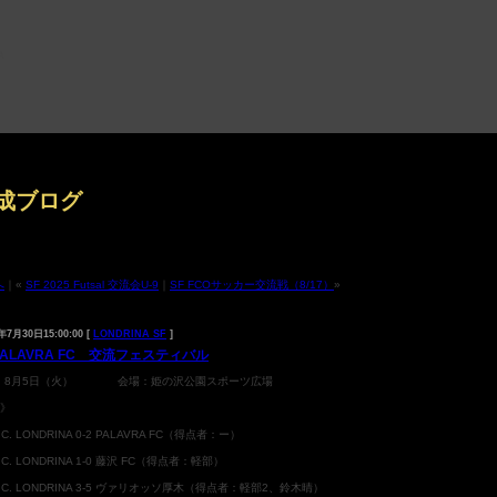
成ブログ
へ
｜«
SF 2025 Futsal 交流会U-9
｜
SF FCOサッカー交流戦（8/17）
»
年7月30日15:00:00 [
LONDRINA SF
]
 PALAVRA FC 交流フェスティバル
：8月5日（火） 会場：姫の沢公園スポーツ広場
9》
T.C. LONDRINA 0-2 PALAVRA FC（得点者：ー）
.T.C. LONDRINA 1-0 藤沢 FC（得点者：軽部）
.T.C. LONDRINA 3-5 ヴァリオッソ厚木（得点者：軽部2、鈴木晴）