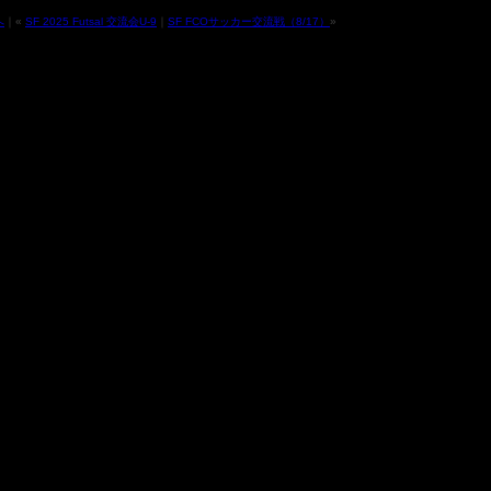
へ
｜«
SF 2025 Futsal 交流会U-9
｜
SF FCOサッカー交流戦（8/17）
»