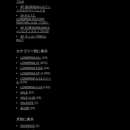
プU-9
SF 第2回清水U-12フッ
トサルサマーフェスタ
SF P.S.T.C.
LONDRINA SOCCER
FESTIVAL U-12（7/20）
SF FC厚木DREAMSチ
ャンピオンズカップU-10
SF サッカーTRM U-
8/U-7
カテゴリー別に表示
LONDRINA ALL
(29)
LONDRINA JY
(823)
LONDRINA KIDS
(34)
LONDRINA SF
(1,995)
LONDRINA U-12スクー
ル
(129)
LONDRINA U-18
(132)
VALE
(97)
VALE U-18
(18)
VALENTE
(7)
未分類
(25)
月別に表示
2026年8月
(3)