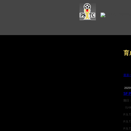
育
最新
2025
SF
期日
《U-
P.S.
P.S
P.S