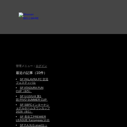
管理メニュー：
ログイン
最近の記事（10件）
SF PALAVRA FC 交流
フェスティバル
SF ATADURA FUN
CUP（8/5）
SF U-10/U-9 第1
回 PIVO SUMMER CUP
SF SBFCインターナシ
ョナルホームタウンカップ
2026（8/1）
SF 長谷工PREMIER
LEAGUE Kanagawa U-11
SF F.A.N.G.snarlカッ