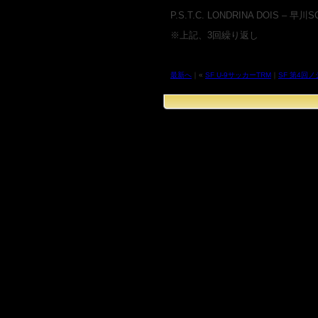
P.S.T.C. LONDRINA DOIS – 早川
※上記、3回繰り返し
最新へ
｜«
SF U-9サッカーTRM
｜
SF 第4回