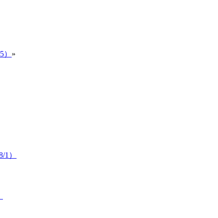
5）
»
/1）
）