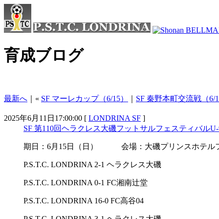
育成ブログ
最新へ
｜«
SF マーレカップ（6/15）
｜
SF 秦野本町交流戦（6/1
2025年6月11日17:00:00 [
LONDRINA SF
]
SF 第110回ヘラクレス大磯フットサルフェスティバルU-
期日：6月15日（日） 会場：大磯プリンスホテル
P.S.T.C. LONDRINA 2-1 ヘラクレス大磯
P.S.T.C. LONDRINA 0-1 FC湘南辻堂
P.S.T.C. LONDRINA 16-0 FC高谷04
P.S.T.C. LONDRINA 3-1 ヘラクレス大磯