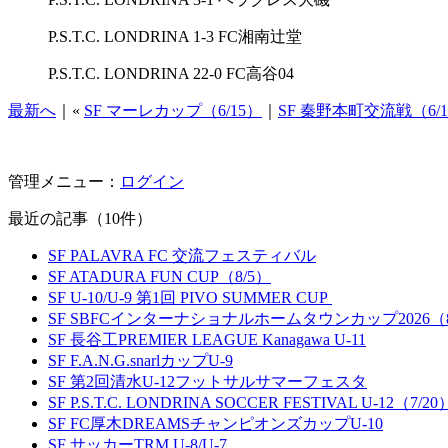
P.S.T.C. LONDRINA 1-3 FC湘南辻堂
P.S.T.C. LONDRINA 22-0 FC高谷04
最新へ
｜«
SF マーレカップ（6/15）
｜
SF 秦野本町交流戦（6/1
管理メニュー：
ログイン
最近の記事（10件）
SF PALAVRA FC 交流フェスティバル
SF ATADURA FUN CUP（8/5）
SF U-10/U-9 第1回 PIVO SUMMER CUP
SF SBFCインターナショナルホームタウンカップ2026（8
SF 長谷工PREMIER LEAGUE Kanagawa U-11
SF F.A.N.G.snarlカップU-9
SF 第2回清水U-12フットサルサマーフェスタ
SF P.S.T.C. LONDRINA SOCCER FESTIVAL U-12（7/20
SF FC厚木DREAMSチャンピオンズカップU-10
SF サッカーTRM U-8/U-7