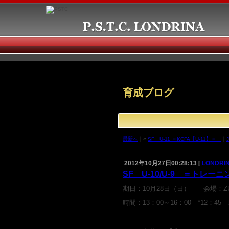
育成ブログ
最新へ
｜«
SF U-11 ＝KCFA【U-11】＝
｜
2012年10月27日00:28:13 [
LONDRIN
SF U-10/U-9 ＝トレー
期日：10月28日（日） 会場：Z
時間：13：00～16：00 *12：4