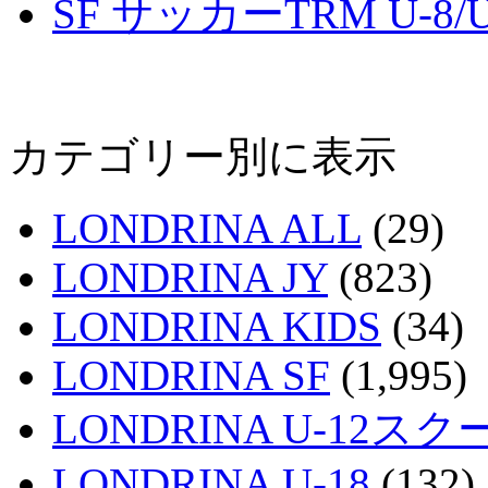
SF サッカーTRM U-8/U
カテゴリー別に表示
LONDRINA ALL
(29)
LONDRINA JY
(823)
LONDRINA KIDS
(34)
LONDRINA SF
(1,995)
LONDRINA U-12スク
LONDRINA U-18
(132)