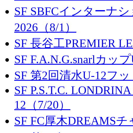
SF SBFCインター
2026（8/1）
SF 長谷工PREMIER LEA
SF F.A.N.G.snarlカップ
SF 第2回清水U-12
SF P.S.T.C. LONDRIN
12（7/20）
SF FC厚木DREAMS