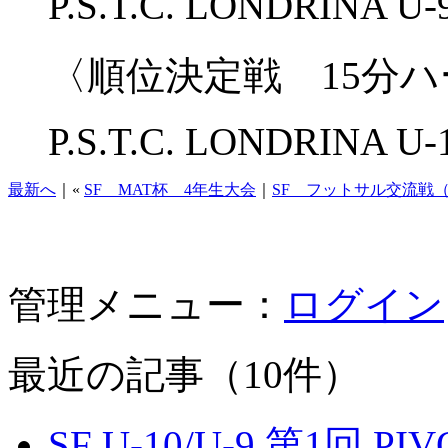
P.S.T.C. LONDRIN
〈順位決定戦 15分
P.S.T.C. LONDRINA U-1
最新へ
｜«
SF MAT杯 4年生大会
｜
SF フットサル交流戦（8
管理メニュー：
ログイン
最近の記事（10件）
SF U-10/U-9 第1回 P