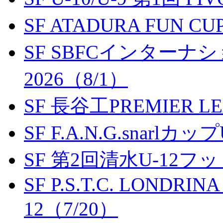
SF ATADURA FUN CU
SF SBFCインター
2026（8/1）
SF 長谷工PREMIER LEA
SF F.A.N.G.snarlカップ
SF 第2回清水U-12
SF P.S.T.C. LONDRIN
12（7/20）