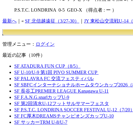
P.S.T.C. LONDRINA 0-5 GEO-X （得点者 : ー ）
最新へ
｜«
SF 北信越遠征（3/27-30）
｜
JY 東松山交流戦U-14（
管理メニュー：
ログイン
最近の記事（10件）
SF ATADURA FUN CUP（8/5）
SF U-10/U-9 第1回 PIVO SUMMER CUP
SF PALAVRA FC 交流フェスティバル
SF SBFCインターナショナルホームタウンカップ2026（8
SF 長谷工PREMIER LEAGUE Kanagawa U-11
SF F.A.N.G.snarlカップU-9
SF 第2回清水U-12フットサルサマーフェスタ
SF P.S.T.C. LONDRINA SOCCER FESTIVAL U-12（7/20
SF FC厚木DREAMSチャンピオンズカップU-10
SF サッカーTRM U-8/U-7