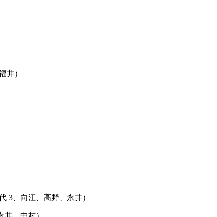
江、福井）
服部、田代 3、向江、高野、永井）
 2、永井、中村）