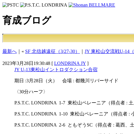
育成ブログ
最新へ
｜«
SF 北信越遠征（3/27-30）
｜
JY 東松山交流戦U-14（
2023年3月28日19:30:48 [
LONDRINA JY
]
JY U-13東松山イントロダクション合宿
期日 :3月28日（火） 会場 : 都幾川リバーサイド
〈30分ハーフ〉
P.S.T.C. LONDRINA 1-7 東松山ペレーニア（得点者 : 
P.S.T.C. LONDRINA 1-10 東松山ペレーニア（得点者 :
P.S.T.C. LONDRINA 2-6 ともぞうSC（得点者 : 葛西