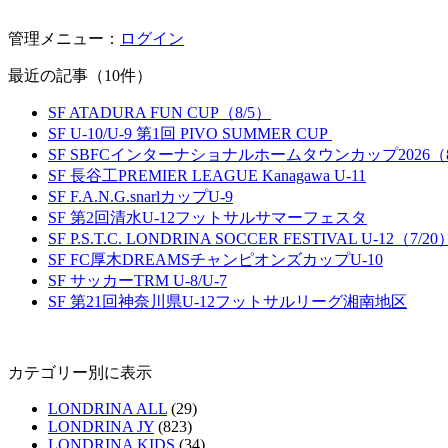
管理メニュー：
ログイン
最近の記事（10件）
SF ATADURA FUN CUP（8/5）
SF U-10/U-9 第1回 PIVO SUMMER CUP
SF SBFCインターナショナルホームタウンカップ2026（8
SF 長谷工PREMIER LEAGUE Kanagawa U-11
SF F.A.N.G.snarlカップU-9
SF 第2回清水U-12フットサルサマーフェスタ
SF P.S.T.C. LONDRINA SOCCER FESTIVAL U-12（7/20
SF FC厚木DREAMSチャンピオンズカップU-10
SF サッカーTRM U-8/U-7
SF 第21回神奈川県U-12フットサルリーグ湘南地区
カテゴリー別に表示
LONDRINA ALL
(29)
LONDRINA JY
(823)
LONDRINA KIDS
(34)