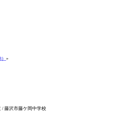
/3）
»
e藤沢 / 藤沢市藤ケ岡中学校