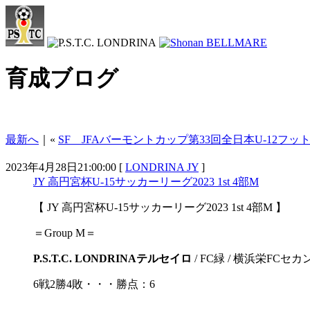
育成ブログ
最新へ
｜«
SF JFAバーモントカップ第33回全日本U-12フ
2023年4月28日21:00:00 [
LONDRINA JY
]
JY 高円宮杯U-15サッカーリーグ2023 1st 4部M
【 JY 高円宮杯U-15サッカーリーグ2023 1st 4部M 】
＝Group M＝
P.S.T.C. LONDRINAテルセイロ
/ FC緑 / 横浜栄FCセカ
6戦2勝4敗・・・勝点：6