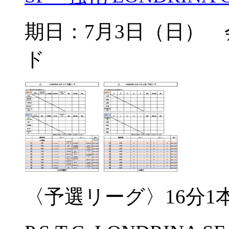
期日：7月3日（日）
ド
〈予選リーグ〉16分1