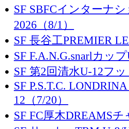
SF SBFCインター
2026（8/1）
SF 長谷工PREMIER LEA
SF F.A.N.G.snarlカップ
SF 第2回清水U-12
SF P.S.T.C. LONDRIN
12（7/20）
SF FC厚木DREAMS