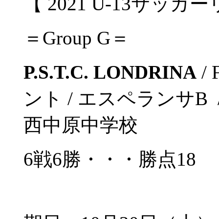
【 2021 U-13サッカー
＝Group G＝
P.S.T.C. LONDRINA
/
ント / エスペランサB / 
西中原中学校
6戦6勝・・・勝点18