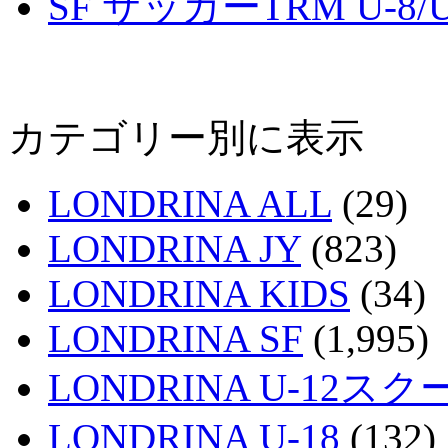
SF サッカーTRM U-8/U
カテゴリー別に表示
LONDRINA ALL
(29)
LONDRINA JY
(823)
LONDRINA KIDS
(34)
LONDRINA SF
(1,995)
LONDRINA U-12スク
LONDRINA U-18
(132)