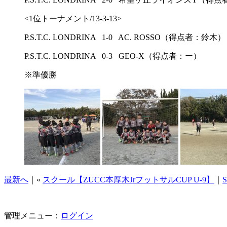
<1位トーナメント/13-3-13>
P.S.T.C. LONDRINA 1-0 AC. ROSSO（得点者：鈴木）
P.S.T.C. LONDRINA 0-3 GEO-X（得点者：ー）
※準優勝
最新へ
｜«
スクール【ZUCC本厚木JrフットサルCUP U-9】
｜
管理メニュー：
ログイン