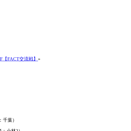
SF【FACT交流戦】
»
者：千葉）
点者：小林2）