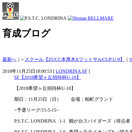
育成ブログ
最新へ
｜«
スクール【ZUCC本厚木JrフットサルCUP U-9】
｜
2018年11月25日18:00:53 [
LONDRINA SF
]
SF【2018希望ヶ丘招待杯U-10】
【2018希望ヶ丘招待杯U-10】
期日：11月25日（日） 会場：柏町グランド
<予選リーグ/15-5-15>
P.S.T.C. LONDRINA 1-1 鶴が台スパイダーズ（得点
P.S.T.C. LONDRINA 2-0 希望ヶ丘ライオンズY（得