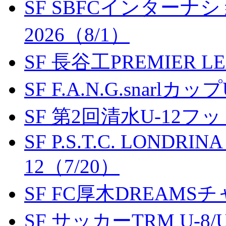
SF SBFCインター
2026（8/1）
SF 長谷工PREMIER LEA
SF F.A.N.G.snarlカップ
SF 第2回清水U-12
SF P.S.T.C. LONDRIN
12（7/20）
SF FC厚木DREAMS
SF サッカーTRM U-8/U