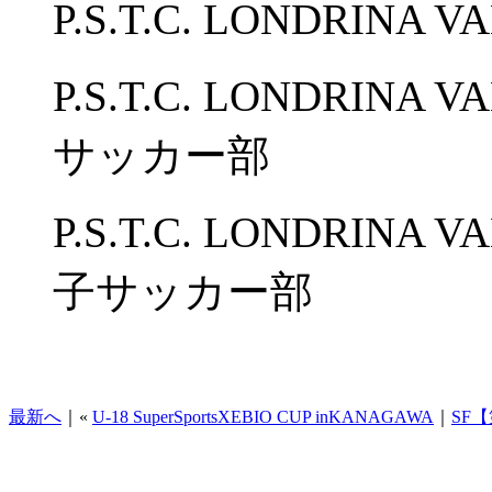
P.S.T.C. LONDRI
P.S.T.C. LONDRI
サッカー部
P.S.T.C. LONDRI
子サッカー部
最新へ
｜«
U-18 SuperSportsXEBIO CUP inKANAGAWA
｜
SF【