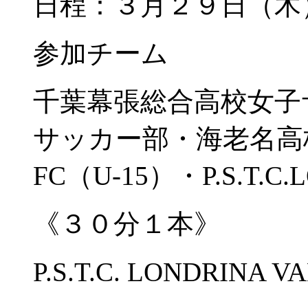
日程：３月２９日（木
参加チーム
千葉幕張総合高校女子
サッカー部・海老名高
FC（U-15）・P.S.T.C.L
《３０分１本》
P.S.T.C. LONDRI