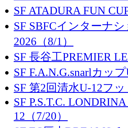
SF ATADURA FUN CU
SF SBFCインター
2026（8/1）
SF 長谷工PREMIER LEA
SF F.A.N.G.snarlカップ
SF 第2回清水U-12
SF P.S.T.C. LONDRIN
12（7/20）