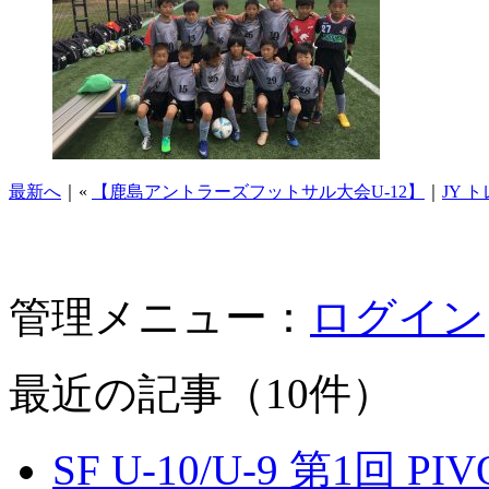
最新へ
｜«
【鹿島アントラーズフットサル大会U-12】
｜
JY 
管理メニュー：
ログイン
最近の記事（10件）
SF U-10/U-9 第1回 P