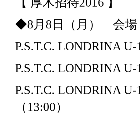
【 厚木招待2016 】
◆8月8日（月） 会
P.S.T.C. LONDRINA U
P.S.T.C. LONDRINA U
P.S.T.C. LONDRIN
（13:00）