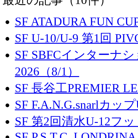
SF ATADURA FUN CU
SF U-10/U-9 第1回 P
SF SBFCインター
2026（8/1）
SF 長谷工PREMIER LEA
SF F.A.N.G.snarlカップ
SF 第2回清水U-12
SF P.S.T.C. LONDRIN