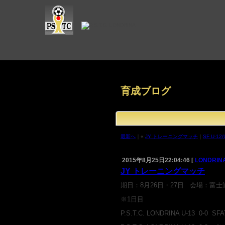
育成ブログ
最新へ
｜«
JY トレーニングマッチ
｜
SF U-1
2015年8月25日22:04:46 [
LONDRINA
JY トレーニングマッチ
期日：8月26日・27日 会場：富
※1日目
P.S.T.C. LONDRINA U-13 0