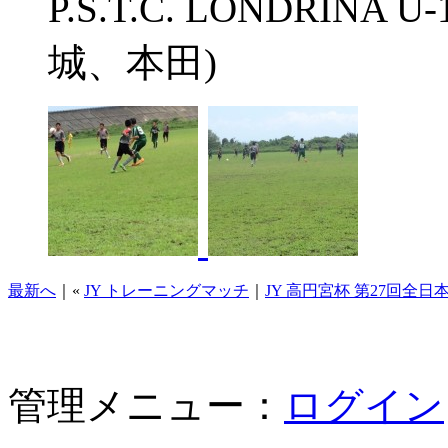
P.S.T.C. LONDRINA
城、本田)
最新へ
｜«
JY トレーニングマッチ
｜
JY 高円宮杯 第27回全
管理メニュー：
ログイン