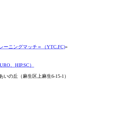
＝トレーニングマッチ＝（YTC.FC)
»
RO、HIP.SC）
いの丘（麻生区上麻生6-15-1）