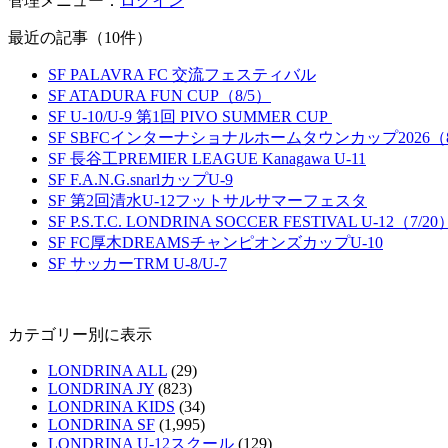
管理メニュー：
ログイン
最近の記事（10件）
SF PALAVRA FC 交流フェスティバル
SF ATADURA FUN CUP（8/5）
SF U-10/U-9 第1回 PIVO SUMMER CUP
SF SBFCインターナショナルホームタウンカップ2026（8
SF 長谷工PREMIER LEAGUE Kanagawa U-11
SF F.A.N.G.snarlカップU-9
SF 第2回清水U-12フットサルサマーフェスタ
SF P.S.T.C. LONDRINA SOCCER FESTIVAL U-12（7/20
SF FC厚木DREAMSチャンピオンズカップU-10
SF サッカーTRM U-8/U-7
カテゴリー別に表示
LONDRINA ALL
(29)
LONDRINA JY
(823)
LONDRINA KIDS
(34)
LONDRINA SF
(1,995)
LONDRINA U-12スクール
(129)