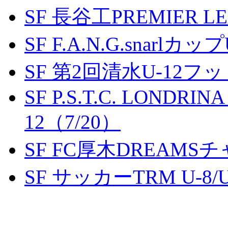
SF 長谷工PREMIER LEA
SF F.A.N.G.snarlカップ
SF 第2回清水U-12
SF P.S.T.C. LONDRIN
12（7/20）
SF FC厚木DREAMS
SF サッカーTRM U-8/U