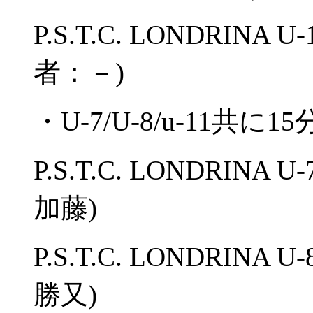
P.S.T.C. LONDRINA 
者：－)
・U-7/U-8/u-11共に1
P.S.T.C. LONDRINA
加藤)
P.S.T.C. LONDRINA
勝又)