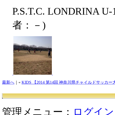
P.S.T.C. LONDRINA 
者：－)
最新へ
｜«
KIDS 【2014 第14回 神奈川県チャイルドサッカー
管理メニュー：
ログイン