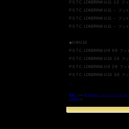
P.S.T.C. LONDRINA U-11 1-
P.S.T.C. LONDRINA U-11 –
P.S.T.C. LONDRINA U-11 – 
P.S.T.C. LONDRINA U-11 –
◆U-9/U-10
P.S.T.C. LONDRINA U-9 0-9
P.S.T.C. LONDRINA U-10 2
P.S.T.C. LONDRINA U-9 2-
P.S.T.C. LONDRINA U-10 
最新へ
｜«
SF U-8/U-7 ＝トレーニングマッチ
ジCUP＝
»