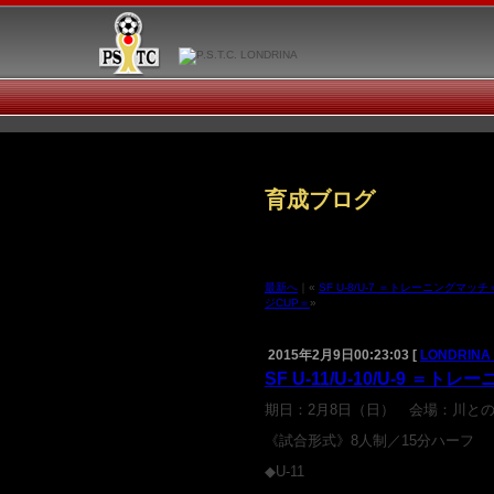
育成ブログ
最新へ
｜«
SF U-8/U-7 ＝トレーニングマッチ
ジCUP＝
»
2015年2月9日00:23:03 [
LONDRINA
SF U-11/U-10/U-9 
期日：2月8日（日） 会場：川とのふ
《試合形式》8人制／15分ハーフ
◆U-11