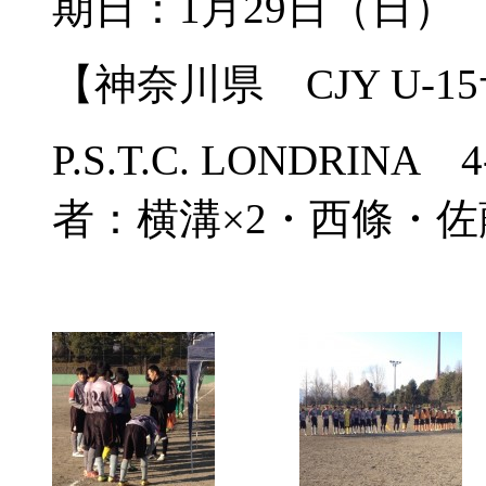
期日：1月29日（日）
【神奈川県 CJY U-
P.S.T.C. LONDR
者：横溝×2・西條・佐