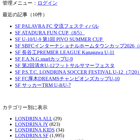
管理メニュー：
ログイン
最近の記事（10件）
SF PALAVRA FC 交流フェスティバル
SF ATADURA FUN CUP（8/5）
SF U-10/U-9 第1回 PIVO SUMMER CUP
SF SBFCインターナショナルホームタウンカップ2026（8
SF 長谷工PREMIER LEAGUE Kanagawa U-11
SF F.A.N.G.snarlカップU-9
SF 第2回清水U-12フットサルサマーフェスタ
SF P.S.T.C. LONDRINA SOCCER FESTIVAL U-12（7/20
SF FC厚木DREAMSチャンピオンズカップU-10
SF サッカーTRM U-8/U-7
カテゴリー別に表示
LONDRINA ALL
(29)
LONDRINA JY
(823)
LONDRINA KIDS
(34)
LONDRINA SF
(1,995)