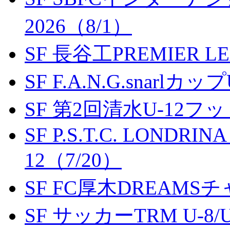
2026（8/1）
SF 長谷工PREMIER LEA
SF F.A.N.G.snarlカップ
SF 第2回清水U-12
SF P.S.T.C. LONDRIN
12（7/20）
SF FC厚木DREAMS
SF サッカーTRM U-8/U