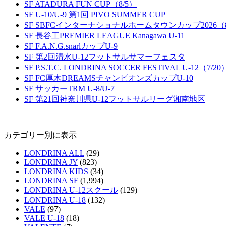
SF ATADURA FUN CUP（8/5）
SF U-10/U-9 第1回 PIVO SUMMER CUP
SF SBFCインターナショナルホームタウンカップ2026（8
SF 長谷工PREMIER LEAGUE Kanagawa U-11
SF F.A.N.G.snarlカップU-9
SF 第2回清水U-12フットサルサマーフェスタ
SF P.S.T.C. LONDRINA SOCCER FESTIVAL U-12（7/20
SF FC厚木DREAMSチャンピオンズカップU-10
SF サッカーTRM U-8/U-7
SF 第21回神奈川県U-12フットサルリーグ湘南地区
カテゴリー別に表示
LONDRINA ALL
(29)
LONDRINA JY
(823)
LONDRINA KIDS
(34)
LONDRINA SF
(1,994)
LONDRINA U-12スクール
(129)
LONDRINA U-18
(132)
VALE
(97)
VALE U-18
(18)