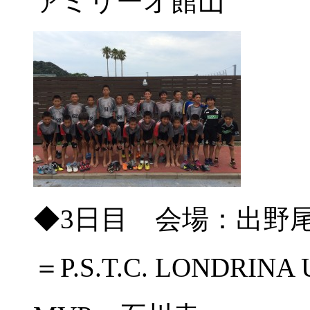
ァミリーオ館山
◆3日目 会場：出野
＝P.S.T.C. LONDRINA