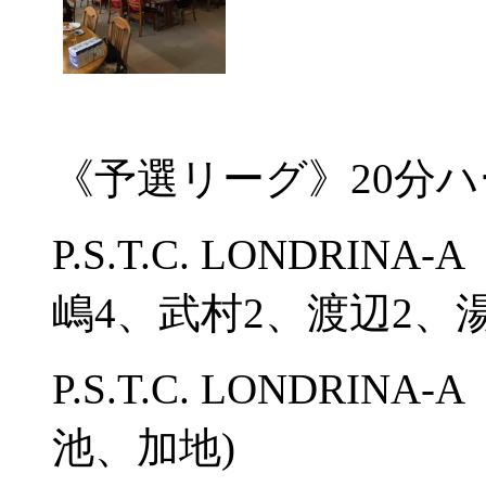
《予選リーグ》20分
P.S.T.C. LONDRIN
嶋4、武村2、渡辺2、
P.S.T.C. LONDRIN
池、加地)