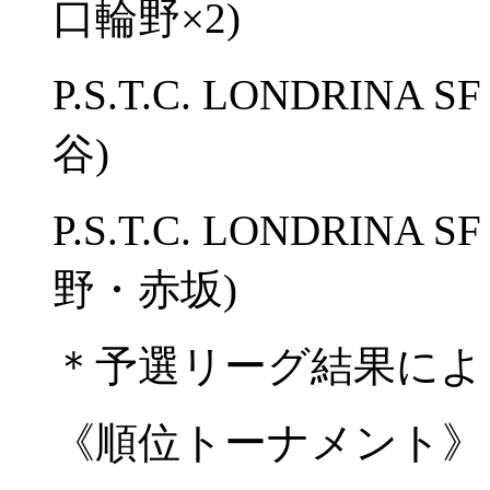
口輪野×2)
P.S.T.C. LONDRIN
谷)
P.S.T.C. LONDRINA
野・赤坂)
＊予選リーグ結果によ
《順位トーナメント》