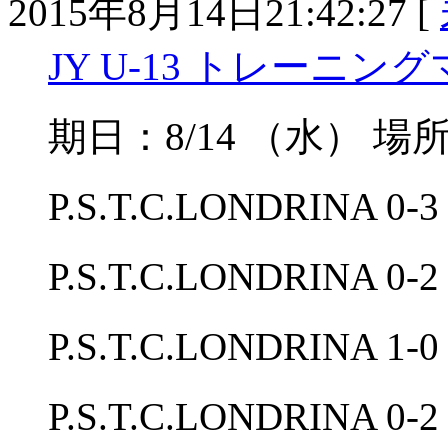
2015年8月14日21:42:27 [
JY U-13 トレーニン
期日：8/14 （水） 場
P.S.T.C.LONDRINA 
P.S.T.C.LONDRINA 
P.S.T.C.LONDRIN
P.S.T.C.LONDRINA 