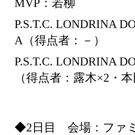
MVP：若柳
P.S.T.C. LONDRIN
A（得点者：－）
P.S.T.C. LONDRIN
（得点者：露木×2・
◆2日目 会場：ファ