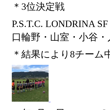
＊3位決定戦
P.S.T.C. LONDRIN
口輪野・山室・小谷・
＊結果により8チーム